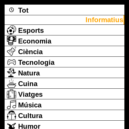
Tot
Informatius
Esports
Economia
Ciència
Tecnologia
Natura
Cuina
Viatges
Música
Cultura
Humor