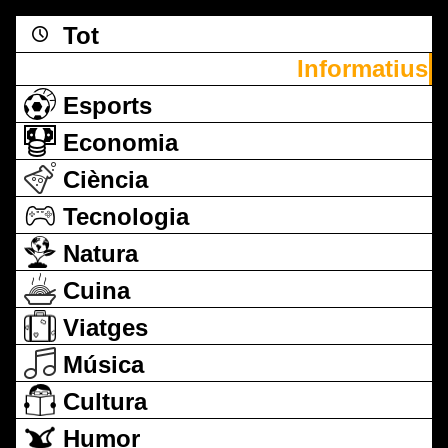
Tot
Informatius
Esports
Economia
Ciència
Tecnologia
Natura
Cuina
Viatges
Música
Cultura
Humor