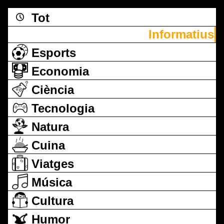
Tot
Informatius
Esports
Economia
Ciència
Tecnologia
Natura
Cuina
Viatges
Música
Cultura
Humor