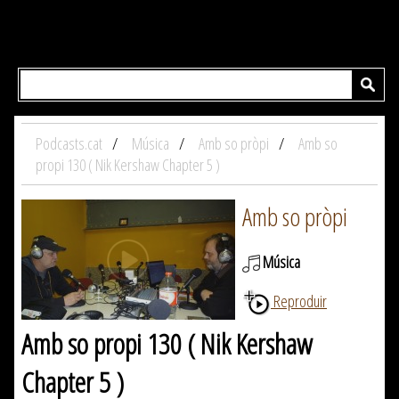
Podcasts.cat
Música
Amb so pròpi
Amb so
propi 130 ( Nik Kershaw Chapter 5 )
Amb so pròpi
Música
Reproduir
Amb so propi 130 ( Nik Kershaw
Chapter 5 )