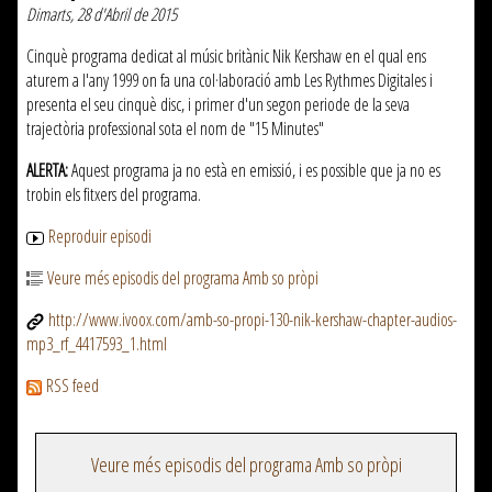
Dimarts, 28 d'Abril de 2015
Cinquè programa dedicat al músic britànic Nik Kershaw en el qual ens
aturem a l'any 1999 on fa una col·laboració amb Les Rythmes Digitales i
presenta el seu cinquè disc, i primer d'un segon periode de la seva
trajectòria professional sota el nom de "15 Minutes"
ALERTA:
Aquest programa ja no està en emissió, i es possible que ja no es
trobin els fitxers del programa.
Reproduir episodi
Veure més episodis del programa Amb so pròpi
http://www.ivoox.com/amb-so-propi-130-nik-kershaw-chapter-audios-
mp3_rf_4417593_1.html
RSS feed
Veure més episodis del programa Amb so pròpi