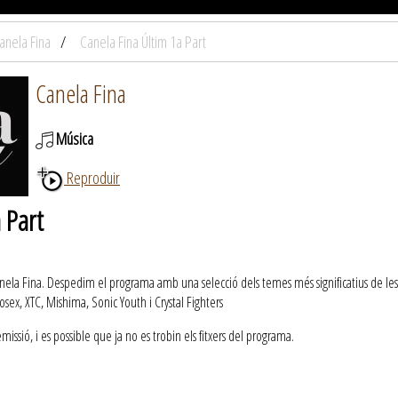
anela Fina
Canela Fina Últim 1a Part
Canela Fina
Música
Reproduir
 Part
nela Fina. Despedim el programa amb una selecció dels temes més significatius de l
sex, XTC, Mishima, Sonic Youth i Crystal Fighters
ssió, i es possible que ja no es trobin els fitxers del programa.