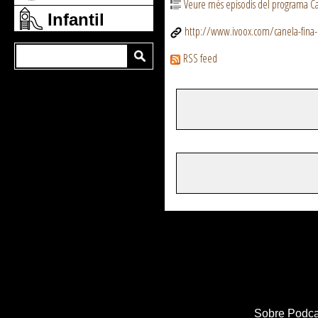
Veure més episodis del programa Ca
Infantil
http://www.ivoox.com/canela-fina-
RSS feed
Sobre Podca