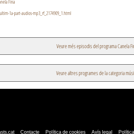
nela Fina
ultim-1a-part-audios-mp3_rf_2174909_1.html
Veure més episodis del programa Canela Fi
Veure altres programes de la categoria mús
sts.cat
Contacte
Política de cookies
Avís legal
Política