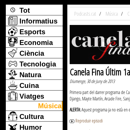
Tot
Podcasts.cat
Música
C
Informatius
Esports
Economia
Ciència
Tecnologia
Canela Fina Últim 1a
Natura
Diumenge, 30 de Juny de 2013
Cuina
Primera part del darrer programa de Ca
Viatges
Django, Mayte Martín, Arcade Fire, Sanjo
Música
ALERTA:
Aquest programa ja no està en emi
Cultura
Reproduir episodi
Humor