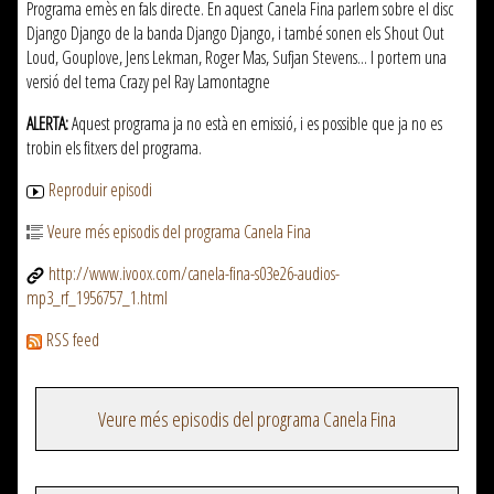
Programa emès en fals directe. En aquest Canela Fina parlem sobre el disc
Django Django de la banda Django Django, i també sonen els Shout Out
Loud, Gouplove, Jens Lekman, Roger Mas, Sufjan Stevens... I portem una
versió del tema Crazy pel Ray Lamontagne
ALERTA:
Aquest programa ja no està en emissió, i es possible que ja no es
trobin els fitxers del programa.
Reproduir episodi
Veure més episodis del programa Canela Fina
http://www.ivoox.com/canela-fina-s03e26-audios-
mp3_rf_1956757_1.html
RSS feed
Veure més episodis del programa Canela Fina