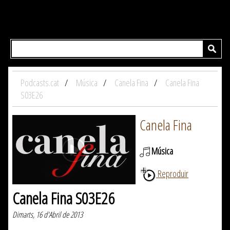
Podcasts.cat
Música
Canela Fina
Canela Fina
S03E26
Canela Fina
Música
Reproduir
Canela Fina S03E26
Dimarts, 16 d'Abril de 2013