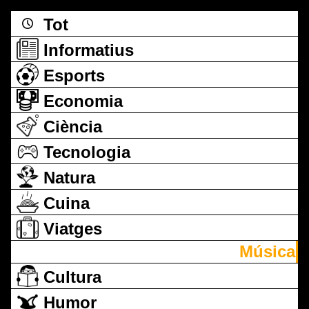
Tot
Informatius
Esports
Economia
Ciència
Tecnologia
Natura
Cuina
Viatges
Música
Cultura
Humor