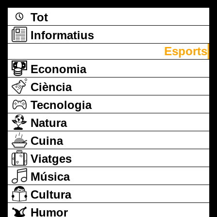
Tot
Informatius
Esports
Economia
Ciència
Tecnologia
Natura
Cuina
Viatges
Música
Cultura
Humor