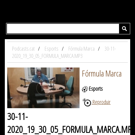
Podcasts.cat
Esports
Fórmula Marca
30-11-
2020_19_30_05_FORMULA_MARCA.MP3
Fórmula Marca
Esports
Reproduir
30-11-
2020_19_30_05_FORMULA_MARCA.MP