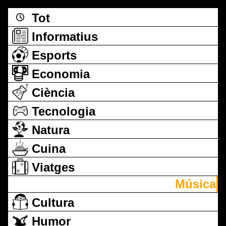
Tot
Informatius
Esports
Economia
Ciència
Tecnologia
Natura
Cuina
Viatges
Música
Cultura
Humor