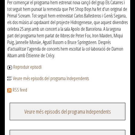
Per començar el programa hem estrenat nova cançó del grup Els Catarres i
tot seguit hem punxat la remescla que Pet Shop Boys ha fet d'un original de
Primal Scream. Tot seguit hem entrevistat Carlos Ballesteros i Genís Segarra,
els dos músics al capdavant del projecte Hidrogenesse, que aquest divendres
celebra 25 anys amb un concert a la sala Apolo de Barcelona. A la segona
part del programa hem parlat de llibres de Peter Fox, Iron Maiden, Miqui
Puig, Jannelle Monáe, Agustí Busom o Bruce Springsteen. Després
d'actualitzar l'agenda de concerts hem escoltat la col·laboració de Damon
Albarn amb Éttienne de Crécy.
Reproduir episodi
Veure més episodis del programa Independents
RSS feed
Veure més episodis del programa Independents