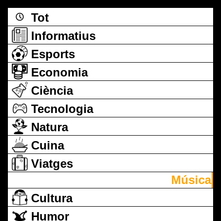
Tot
Informatius
Esports
Economia
Ciència
Tecnologia
Natura
Cuina
Viatges
Música
Cultura
Humor