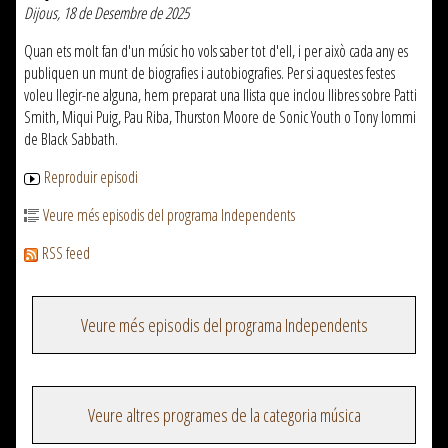
Dijous, 18 de Desembre de 2025
Quan ets molt fan d'un músic ho vols saber tot d'ell, i per això cada any es
publiquen un munt de biografies i autobiografies. Per si aquestes festes
voleu llegir-ne alguna, hem preparat una llista que inclou llibres sobre Patti
Smith, Miqui Puig, Pau Riba, Thurston Moore de Sonic Youth o Tony Iommi
de Black Sabbath.
Reproduir episodi
Veure més episodis del programa Independents
RSS feed
Veure més episodis del programa Independents
Veure altres programes de la categoria música