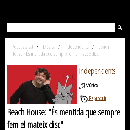
Podcasts.cat
Música
Independents
Beach
House: "És mentida que sempre fem el mateix disc"
Independents
Música
Reproduir
Beach House: "És mentida que sempre
fem el mateix disc"