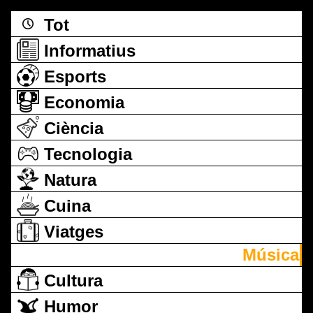
Tot
Informatius
Esports
Economia
Ciència
Tecnologia
Natura
Cuina
Viatges
Música
Cultura
Humor