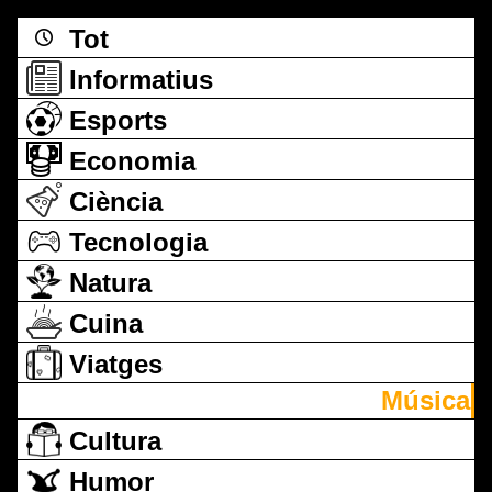
Tot
Informatius
Esports
Economia
Ciència
Tecnologia
Natura
Cuina
Viatges
Música
Cultura
Humor