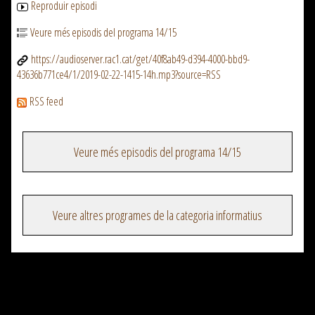
Reproduir episodi
Veure més episodis del programa 14/15
https://audioserver.rac1.cat/get/40f8ab49-d394-4000-bbd9-
43636b771ce4/1/2019-02-22-1415-14h.mp3?source=RSS
RSS feed
Veure més episodis del programa 14/15
Veure altres programes de la categoria informatius