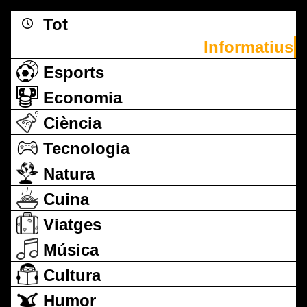
Tot
Informatius
Esports
Economia
Ciència
Tecnologia
Natura
Cuina
Viatges
Música
Cultura
Humor