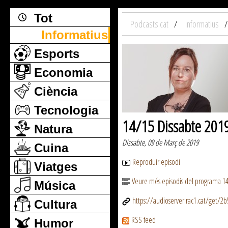
Tot
Podcasts.cat
Informatius
Informatius
Esports
Economia
Ciència
Tecnologia
14/15 Dissabte 201
Natura
Dissabte, 09 de Març de 2019
Cuina
Reproduir episodi
Viatges
Veure més episodis del programa 1
Música
https://audioserver.rac1.cat/get/
Cultura
RSS feed
Humor