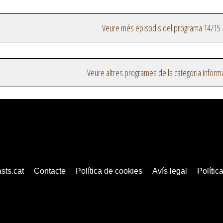
Veure més episodis del programa 14/15
Veure altres programes de la categoria inform
sts.cat
Contacte
Política de cookies
Avís legal
Política