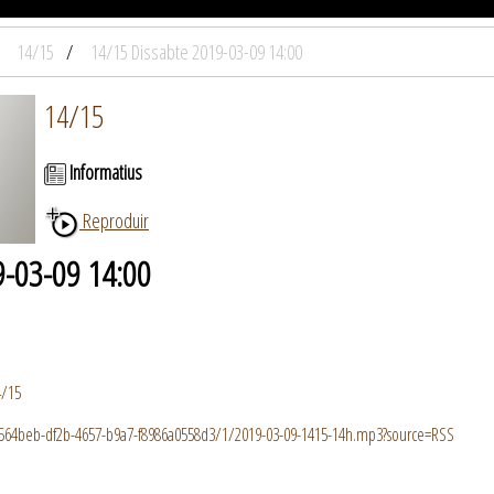
14/15
14/15 Dissabte 2019-03-09 14:00
14/15
Informatius
Reproduir
9-03-09 14:00
4/15
2b564beb-df2b-4657-b9a7-f8986a0558d3/1/2019-03-09-1415-14h.mp3?source=RSS