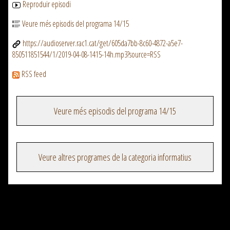
Reproduir episodi
Veure més episodis del programa 14/15
https://audioserver.rac1.cat/get/605da7bb-8c60-4872-a5e7-
850511851544/1/2019-04-08-1415-14h.mp3?source=RSS
RSS feed
Veure més episodis del programa 14/15
Veure altres programes de la categoria informatius