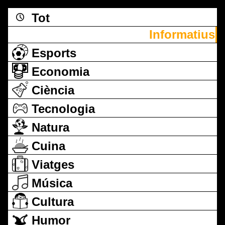
Tot
Informatius
Esports
Economia
Ciència
Tecnologia
Natura
Cuina
Viatges
Música
Cultura
Humor