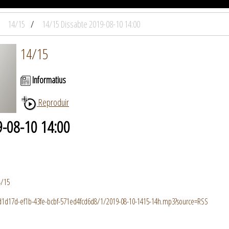
14/15
14/15 Dissabte 2019-08-10 14:00
14/15
Informatius
Reproduir
9-08-10 14:00
4/15
1cd1d17d-ef1b-43fe-bcbf-571ed4fcd6d8/1/2019-08-10-1415-14h.mp3?source=RSS