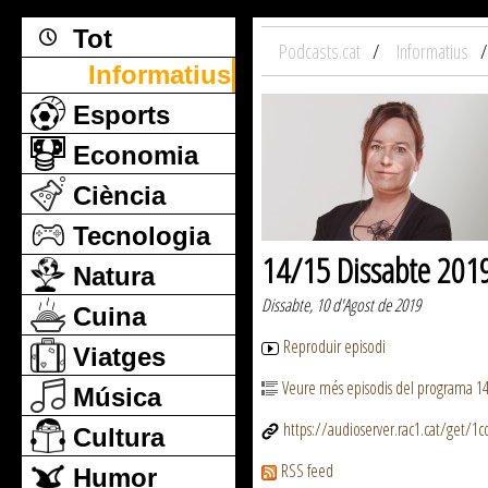
Tot
Podcasts.cat
Informatius
Informatius
Esports
Economia
Ciència
Tecnologia
14/15 Dissabte 201
Natura
Dissabte, 10 d'Agost de 2019
Cuina
Reproduir episodi
Viatges
Veure més episodis del programa 1
Música
https://audioserver.rac1.cat/get/
Cultura
RSS feed
Humor