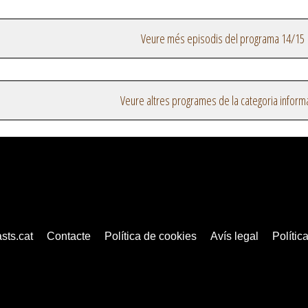
Veure més episodis del programa 14/15
Veure altres programes de la categoria inform
sts.cat
Contacte
Política de cookies
Avís legal
Política