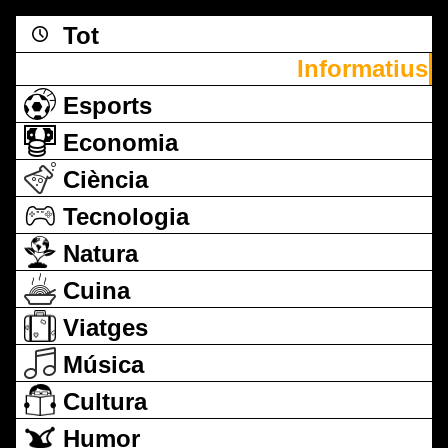
Tot
Informatius
Esports
Economia
Ciència
Tecnologia
Natura
Cuina
Viatges
Música
Cultura
Humor