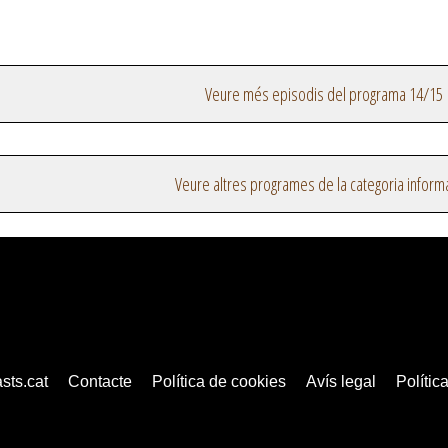
Veure més episodis del programa 14/15
Veure altres programes de la categoria inform
sts.cat
Contacte
Política de cookies
Avís legal
Política