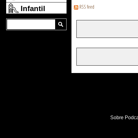
RSS feed
Infantil
Sobre Podca