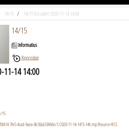
14/15
14/15 Dissabte 2020-11-14 14:00
14/15
Informatius
Reproduir
0-11-14 14:00
4/15
c305fd14-7fe5-4cad-9aea-0b30a633460e/1/2020-11-14-1415-14h.mp3?source=RSS