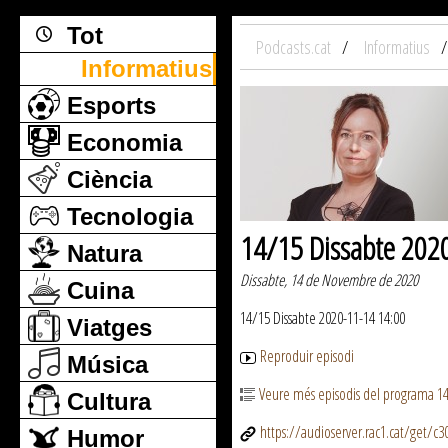
Tot
Podcasts.cat
Informatius
Informatius
Esports
Economia
Ciència
Tecnologia
14/15 Dissabte 202
Natura
Dissabte, 14 de Novembre de 2020
Cuina
14/15 Dissabte 2020-11-14 14:00
Viatges
Reproduir episodi
Música
Veure més episodis del programa 1
Cultura
https://audioserver.rac1.cat/get/
Humor