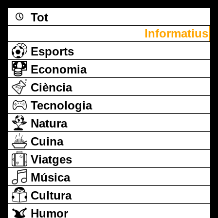
Tot
Informatius
Esports
Economia
Ciència
Tecnologia
Natura
Cuina
Viatges
Música
Cultura
Humor