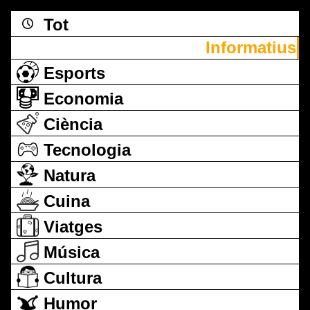
Tot
Informatius
Esports
Economia
Ciència
Tecnologia
Natura
Cuina
Viatges
Música
Cultura
Humor