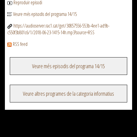
Reproduir episodi
Veure més episodis del programa 14/15
https://audioserver.rac1.cat/get/30857556-553b-4ee1-ad9b-
c550f3b801c6/1/2018-06-23-1415-14h.mp3?source=RSS
RSS feed
Veure més episodis del programa 14/15
Veure altres programes de la categoria informatius