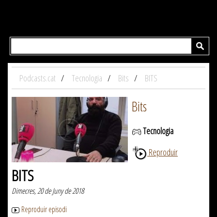
Podcasts.cat
Tecnologia
Bits
BITS
Bits
Tecnologia
Reproduir
BITS
Dimecres, 20 de Juny de 2018
Reproduir episodi