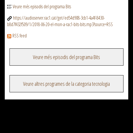
Veure més episodis del programa Bits
https://audioserver.rac1.cat/get/ed54d908-3cb1-4a4f-8430-
b8d7f432f509/1/2018-06-20-el-mon-a-rac1-bits-bits.mp3?source=RSS
RSS feed
Veure més episodis del programa Bits
Veure altres programes de la categoria tecnologia