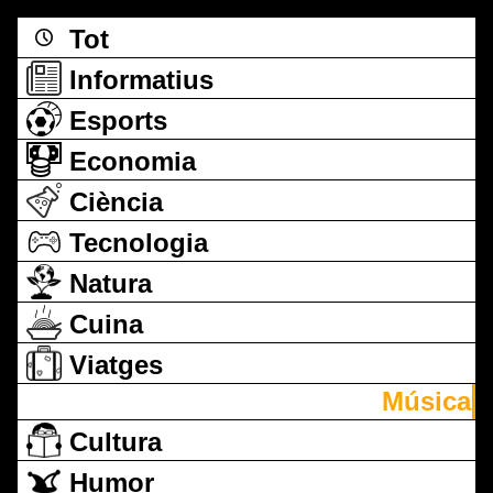
Tot
Informatius
Esports
Economia
Ciència
Tecnologia
Natura
Cuina
Viatges
Música
Cultura
Humor