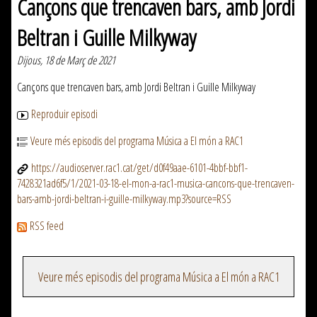
Cançons que trencaven bars, amb Jordi
Beltran i Guille Milkyway
Dijous, 18 de Març de 2021
Cançons que trencaven bars, amb Jordi Beltran i Guille Milkyway
Reproduir episodi
Veure més episodis del programa Música a El món a RAC1
https://audioserver.rac1.cat/get/d0f49aae-6101-4bbf-bbf1-
7428321ad6f5/1/2021-03-18-el-mon-a-rac1-musica-cancons-que-trencaven-
bars-amb-jordi-beltran-i-guille-milkyway.mp3?source=RSS
RSS feed
Veure més episodis del programa Música a El món a RAC1