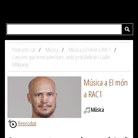
Podcasts.cat
Música
Música a El món a RAC1
Cançons que trencaven bars, amb Jordi Beltran i Guille
Milkyway
Música a El món
a RAC1
Música
Reproduir