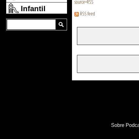
source=RSS
Infantil
RSS feed
Sobre Podca