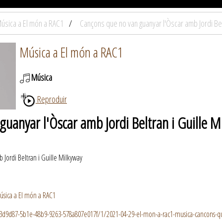
úsica a El món a RAC1
Cançons que no van guanyar l'Òscar amb Jordi Bel
Música a El món a RAC1
Música
Reproduir
uanyar l'Òscar amb Jordi Beltran i Guille M
 Jordi Beltran i Guille Milkyway
úsica a El món a RAC1
6d3d9d87-5b1e-48b9-9263-578a807e017f/1/2021-04-29-el-mon-a-rac1-musica-cancons-qu