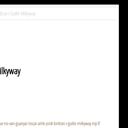
tran i Guille Milkyway
ilkyway
e-no-van-guanyar-loscar-amb-jordi-beltran-i-guille-milkyway.mp3?