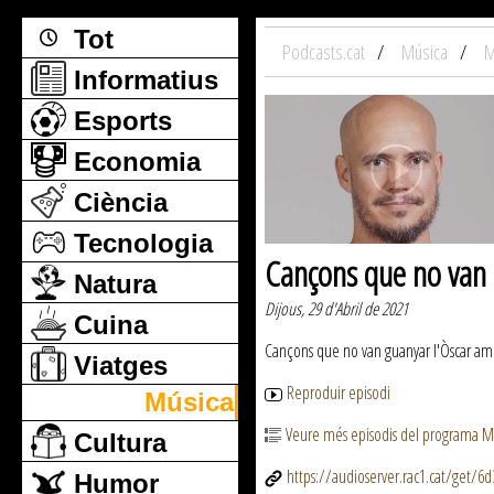
Tot
Podcasts.cat
Música
M
Informatius
Esports
Economia
Ciència
Tecnologia
Cançons que no van g
Natura
Dijous, 29 d'Abril de 2021
Cuina
Cançons que no van guanyar l'Òscar amb
Viatges
Reproduir episodi
Música
Veure més episodis del programa M
Cultura
https://audioserver.rac1.cat/get/
Humor