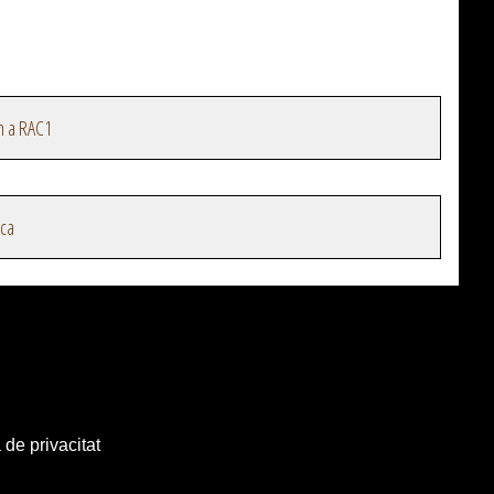
n a RAC1
ica
 de privacitat