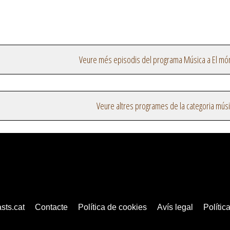
Veure més episodis del programa Música a El mó
Veure altres programes de la categoria mús
sts.cat
Contacte
Política de cookies
Avís legal
Política