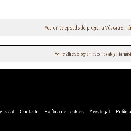
Veure més episodis del programa Música a El mó
Veure altres programes de la categoria mús
sts.cat
Contacte
Política de cookies
Avís legal
Política