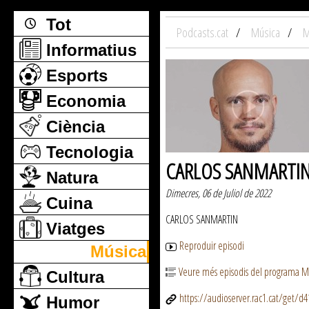
Tot
Podcasts.cat
Música
M
Informatius
Esports
Economia
Ciència
Tecnologia
CARLOS SANMARTI
Natura
Dimecres, 06 de Juliol de 2022
Cuina
CARLOS SANMARTIN
Viatges
Reproduir episodi
Música
Veure més episodis del programa M
Cultura
https://audioserver.rac1.cat/get/
Humor