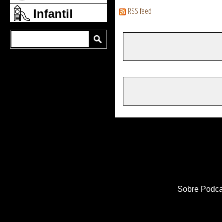
RSS feed
Infantil
Sobre Podca