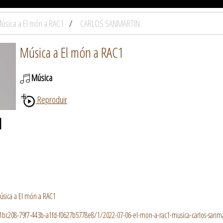
úsica a El món a RAC1
CARLOS SANMARTIN
Música a El món a RAC1
Música
Reproduir
N
úsica a El món a RAC1
d41bc208-79f7-443b-a1fd-f0627b5778e8/1/2022-07-06-el-mon-a-rac1-musica-carlos-san