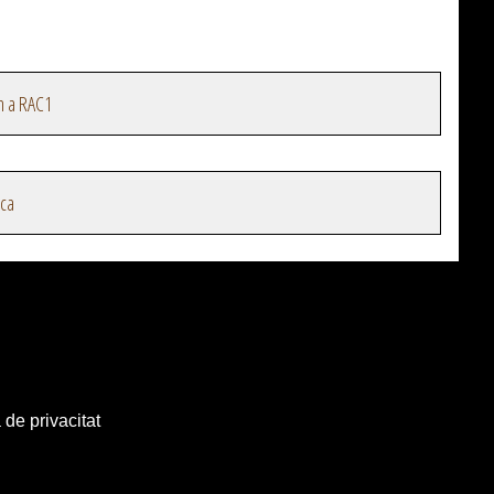
n a RAC1
ica
 de privacitat