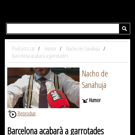
Podcasts.cat
Humor
Nacho de Sanahuja
Barcelona acabarà a garrotades
Nacho de
Sanahuja
Humor
Reproduir
Barcelona acabarà a garrotades