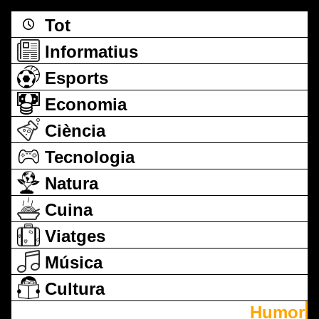
Tot
Informatius
Esports
Economia
Ciència
Tecnologia
Natura
Cuina
Viatges
Música
Cultura
Humor