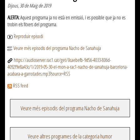
Dijous, 30 de Maig de 2019
ALERTA:
Aquest programa ja no està en emissió, i es possible que ja no es
trobin els fitxers del programa.
Reproduir episodi
Veure més episodis del programa Nacho de Sanahuja
https://audioserver.rac1.cat/get/0caebefb-9d56-4033-806d-
4092f9e8a43c/1/2019-05-30-el-mon-a-rac1-nacho-de-sanahuja-barcelona-
acabara-a-garrotades.mp3?source=RSS
RSS feed
Veure més episodis del programa Nacho de Sanahuja
Veure altres programes de la categoria humor