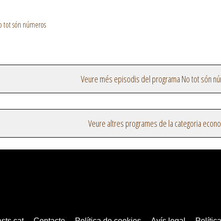
o tot són números
Veure més episodis del programa No tot són n
Veure altres programes de la categoria econ
sts.cat
Contacte
Política de cookies
Avís legal
Política