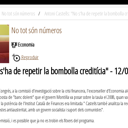
No tot són números
Antoni Castells: "No s'ha de repetir la bombolla cr
No tot són números
Economia
Reproduir
 s'ha de repetir la bombolla creditícia" - 12
grés, a la comissió d'investigació sobre la crisi financera, l'exconseller d'Economia al
oposta de "banc dolent" que el govern Montilla va posar sobre la taula el 2008, quan va
la potència de l'Institut Català de Finances era limitada." Castells també analitza la r
stes antiausteritat, amb un govern socialista i suport dels comunistes".
ssió, i es possible que ja no es trobin els fitxers del programa.