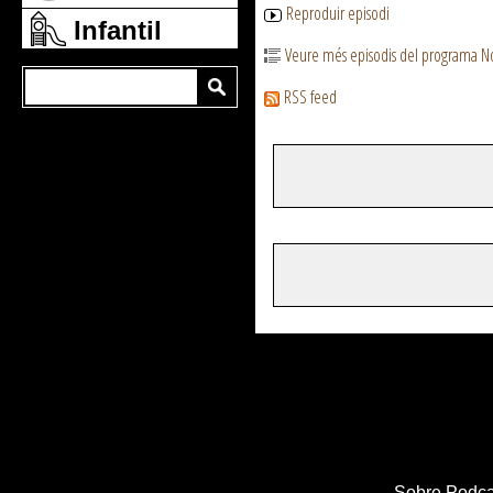
Reproduir episodi
Infantil
Veure més episodis del programa N
RSS feed
Sobre Podca