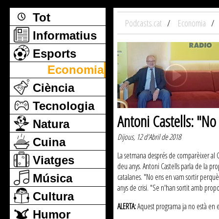
Tot
Podcasts.cat
Economia
Informatius
Esports
Economia
Ciència
Tecnologia
Antoni Castells: "No
Natura
Dijous, 12 d'Abril de 2018
Cuina
La setmana després de comparèixer al Con
Viatges
deu anys. Antoni Castells parla de la pr
Música
catalanes. "No ens en vam sortir perquè 
anys de crisi. "Se n'han sortit amb propo
Cultura
ALERTA:
Aquest programa ja no està en emi
Humor