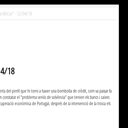
editícia" - 12/04/18
/04/18
erta del perill que hi torni a haver una bombolla de crèdit, com va passar fa
n constatar el "problema seriós de solvència" que tenien els bancs i caixes
ecuperació econòmica de Portugal, després de la intervenció de la troica els