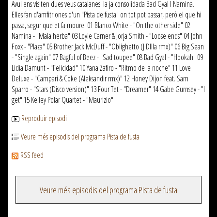
Avui ens visiten dues veus catalanes: la ja consolidada Bad Gyal I Namina.
Elles fan d'amfitriones d'un "Pista de fusta" on tot pot passar, però el que hi
passa, segur que et fa moure. 01 Blanco White - "On the other side" 02
Namina - "Mala herba" 03 Loyle Carner & Jorja Smith - "Loose ends" 04 John
Foxx - "Plaza" 05 Brother Jack McDuff - "Oblighetto (J DIlla rmx)" 06 Big Sean
- "Single again" 07 Bagful of Beez - "Sad toupee" 08 Bad Gyal - "Hookah" 09
Lidia Damunt - "Felicidad" 10 Yana Zafiro - "Ritmo de la noche" 11 Love
Deluxe - "Campari & Coke (Aleksandir rmx)" 12 Honey Dijon feat. Sam
Sparro - "Stars (Disco version)" 13 Four Tet - "Dreamer" 14 Gabe Gurnsey - "I
get" 15 Kelley Polar Quartet - "Maurizio"
Reproduir episodi
Veure més episodis del programa Pista de fusta
RSS feed
Veure més episodis del programa Pista de fusta