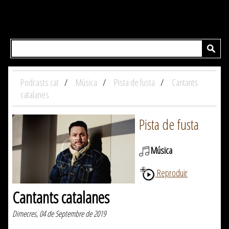
Podcasts.cat
Música
Pista de fusta
Cantants
catalanes
Pista de fusta
Música
Reproduir
Cantants catalanes
Dimecres, 04 de Septembre de 2019