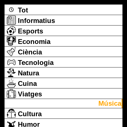
Tot
Informatius
Esports
Economia
Ciència
Tecnologia
Natura
Cuina
Viatges
Música
Cultura
Humor