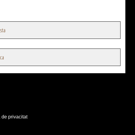
sta
ica
 de privacitat