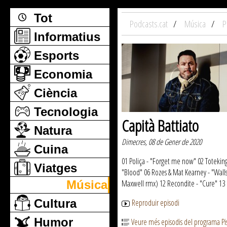
Tot
Podcasts.cat
Música
P
Informatius
Esports
Economia
Ciència
Tecnologia
Capità Battiato
Natura
Dimecres, 08 de Gener de 2020
Cuina
01 Poliça - "Forget me now" 02 Toteking 
Viatges
"Blood" 06 Rozes & Mat Kearney - "Walls"
Música
Maxwell rmx) 12 Recondite - "Cure" 13
Cultura
Reproduir episodi
Humor
Veure més episodis del programa Pis