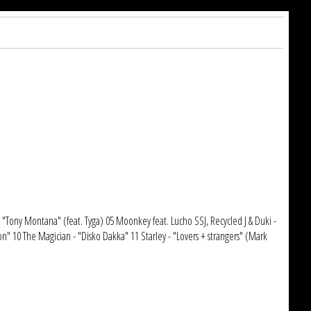
i - "Tony Montana" (feat. Tyga) 05 Moonkey feat. Lucho SSJ, Recycled J & Duki -
ion" 10 The Magician - "Disko Dakka" 11 Starley - "Lovers + strangers" (Mark