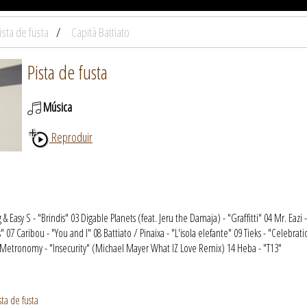
ista de fusta
Capità Battiato
Pista de fusta
Música
Reproduir
& Easy S - "Brindis" 03 Digable Planets (feat. Jeru the Damaja) - "Graffitti" 04 Mr. Eaz
 07 Caribou - "You and I" 08 Battiato / Pinaixa - "L'isola elefante" 09 Tieks - "Celebrat
 Metronomy - "Insecurity" (Michael Mayer What IZ Love Remix) 14 Heba - "T13"
ta de fusta