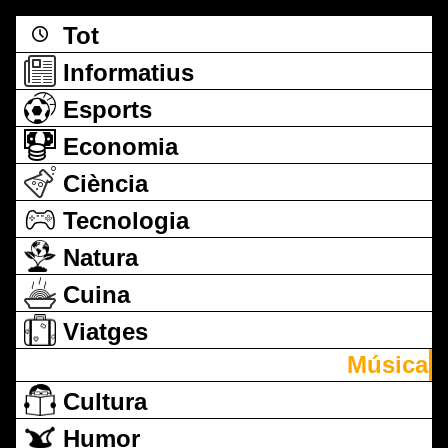
Tot
Informatius
Esports
Economia
Ciència
Tecnologia
Natura
Cuina
Viatges
Música
Cultura
Humor