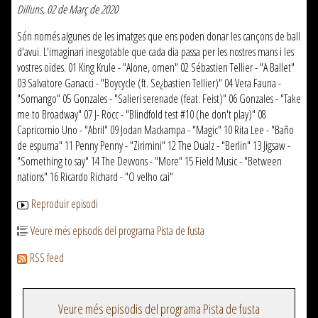
Dilluns, 02 de Març de 2020
Són només algunes de les imatges que ens poden donar les cançons de ball
d'avui. L'imaginari inesgotable que cada dia passa per les nostres mans i les
vostres oïdes. 01 King Krule - "Alone, omen" 02 Sébastien Tellier - "A Ballet"
03 Salvatore Ganacci - "Boycycle (ft. Se¿bastien Tellier)" 04 Vera Fauna -
"Somango" 05 Gonzales - "Salieri serenade (feat. Feist)" 06 Gonzales - "Take
me to Broadway" 07 J- Rocc - "Blindfold test #10 (he don't play)" 08
Capricornio Uno - "Abril" 09 Jodan Mackampa - "Magic" 10 Rita Lee - "Baño
de espuma" 11 Penny Penny - "Zirimini" 12 The Dualz - "Berlin" 13 Jigsaw -
"Something to say" 14 The Devvons - "More" 15 Field Music - "Between
nations" 16 Ricardo Richard - "O velho cai"
Reproduir episodi
Veure més episodis del programa Pista de fusta
RSS feed
Veure més episodis del programa Pista de fusta