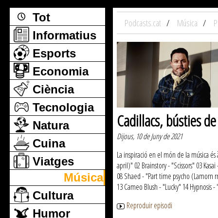
Tot
Podcasts.cat
Música
P
Informatius
Esports
Economia
Ciència
Tecnologia
Cadillacs, bústies de 
Natura
Dijous, 10 de Juny de 2021
Cuina
La inspiració en el món de la música és 
Viatges
april)" 02 Brainstory - "Scissors" 03 Ka
Música
08 Shaed - "Part time psycho (Lamorn r
13 Cameo Blush - "Lucky" 14 Hypnosis - "
Cultura
Reproduir episodi
Humor