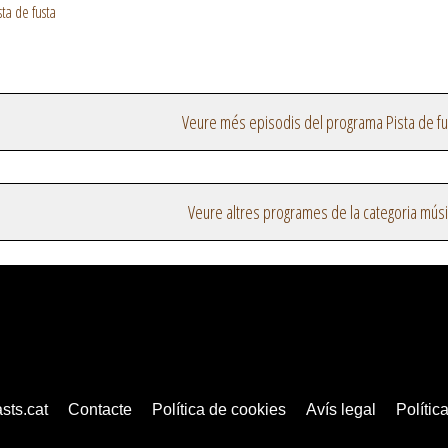
ta de fusta
Veure més episodis del programa Pista de fu
Veure altres programes de la categoria mús
sts.cat
Contacte
Política de cookies
Avís legal
Política