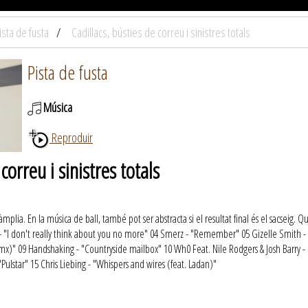
ista de fusta
Cadillacs, bústies de correu i sinistres totals
Pista de fusta
Música
Reproduir
correu i sinistres totals
àmplia. En la música de ball, també pot ser abstracta si el resultat final és el sacseig
sai - "I don't really think about you no more" 04 Smerz - "Remember" 05 Gizelle Smith 
mx)" 09 Handshaking - "Countryside mailbox" 10 Wh0 Feat. Nile Rodgers & Josh Barry -
Pulstar" 15 Chris Liebing - "Whispers and wires (feat. Ladan)"