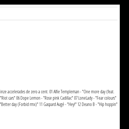
. Quinze accelerades de zero a cent. 01 Alfie Templeman - "One more day (feat.
- "Riot cars" 06 Dope Lemon - "Rose pink Cadillac" 07 LoneLady - "Fear colours"
 "Better day (Forbid rmx)" 11 Gaspard Augé - "Hey!" 12 Deano B - "Hip hoppin"