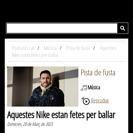
Podcasts.cat
Música
Pista de fusta
Aquestes
Nike estan fetes per ballar
Pista de fusta
Música
Reproduir
Aquestes Nike estan fetes per ballar
Dimecres, 29 de Març de 2023