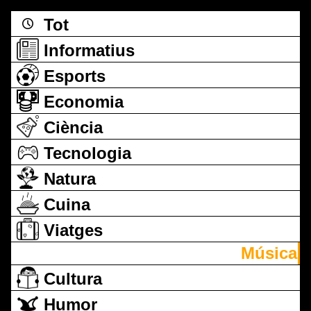
Tot
Informatius
Esports
Economia
Ciència
Tecnologia
Natura
Cuina
Viatges
Música
Cultura
Humor