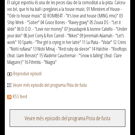
El calçat esportiu és una de les peces clau de la comoditat a la pista. Calceu-
vos bé, que hi ha ball i pregàries a la house music. 01 Ministers of House -
"Ode to house music" 02 ROMBE4T - "It's love and house (MING rmx)" 03
Ship Wrek - "Sober" 04 Grace Bones - "Ravey gravy" 05 Zoura DS - "Let it
slide" 06 D.O.D. - "Love nor money" 07 Jesusdapnk & Ivonne Calvillo - "Under
your skin" 08 Joel Corry & Ron Carroll - "Nikes" 09 Jeremiah Asiamah - "Let's
work" 10 Sparks - "The girl is crying in her latte" 11 La Plata - "Volar" 12 Crimi
- "Notti rufiana" 13 Nicki Minaj - "Red ruby da sleeze" 14 Hatchie - "Rooftops
(feat. Liam Benzvi)" 15 Vladimir Cauchemar - "Snow is falling' (feat. Clare
Maguire)" 16 Fthmlss - "Niagra"
Reproduir episodi
Veure més episodis del programa Pista de fusta
RSS feed
Veure més episodis del programa Pista de fusta