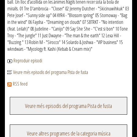
ball. Un lloc d'acollida on les ànimes fràgils tenen recer sota la bola de
miralls. 01 Tre D'ambrocia - "Closer" 02 Jeremy Dutcher - "Skicinuwihkuk" 03
Pete Josef - "Sunny side up" 04 KYR4 - "Blossom spring" 05 Stornoway - "Bag
in the wind" 06 Faysha - "Dreaming on clouds" 07 SBTRKT - "No intention
(feat. Leilah)" 08 Judeline - "Canijo" 09 Say She She - "C'est si bon" 10 Tone
Troy - "The jungle" 11 Just Dwayne - "The man & the earth" 12 Lexa Hill -
"Buzzing " 13 Robin M - "Sirocco" 14 Solardo & Joshwa - "VIP business" 15
wkndwars - "Mycology ft. Kashi (Kebab & Cream mix)"
Reproduir episodi
Veure més episodis del programa Pista de fusta
RSS feed
Veure més episodis del programa Pista de fusta
Veure altres programes de la categoria música