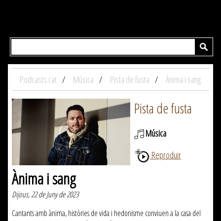
Podcasts.cat
Música
Pista de fusta
Ànima i sang
Pista de fusta
Música
Reproduir
Ànima i sang
Dijous, 22 de Juny de 2023
Cantants amb ànima, històries de vida i hedonisme conviuen a la casa del