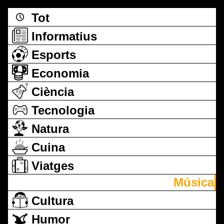
Tot
Informatius
Esports
Economia
Ciència
Tecnologia
Natura
Cuina
Viatges
Música
Cultura
Humor