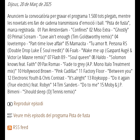
Dijous, 20 de Març de 2025
Anunciem la convocatòria per gravar el programa 1.500 tots plegats, mentre
les novetats ens fan de cadena transmissora d'emoció i ball. "Pista de fusta",
marca registrada. 01 Pan Amsterdam - "Confines" 02 Miso Extra - "Ghostly"
03 Primal Scream - "Love ain't enough (Tim Goldsworthy remix)" 04
lovetempo - "Part-time love affair" 05 Mamacita - "Tu amor ft. Persona RS
(Double Drop Luke É Soul reedit)" 06 Foals - "Wake me up (Gaspard Augé &
Victor Le Masne remix)" 07 Flash 89 - "Soul queen" 08 Haldo - "Solomon
knows feat. Faith" 09 Pax Romax - "Fade to grey (A.P. Mono Italo Treatment
mix)" 10 Hollywood Brown - "Pink Cadillac" 11 Factory Floor - "Between you"
12 Electronic Youth & Chris Contrast - "It's alright" 13 Röyksopp - "Do it again
(True electric) feat. Robyn" 14 Tim Sanders - "Do to me" 15 Moby & J.P.
Bimeni - "Should sleep (DJ Tennis remix)"
Reproduir episodi
Veure més episodis del programa Pista de fusta
RSS feed