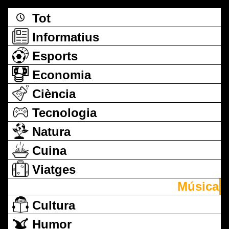
Tot
Informatius
Esports
Economia
Ciència
Tecnologia
Natura
Cuina
Viatges
Música
Cultura
Humor