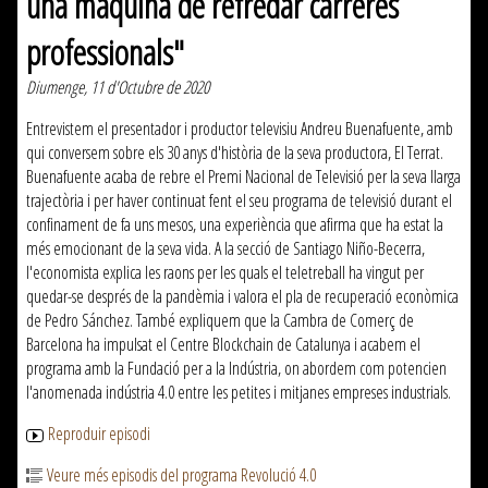
una màquina de refredar carreres
professionals"
Diumenge, 11 d'Octubre de 2020
Entrevistem el presentador i productor televisiu Andreu Buenafuente, amb
qui conversem sobre els 30 anys d'història de la seva productora, El Terrat.
Buenafuente acaba de rebre el Premi Nacional de Televisió per la seva llarga
trajectòria i per haver continuat fent el seu programa de televisió durant el
confinament de fa uns mesos, una experiència que afirma que ha estat la
més emocionant de la seva vida. A la secció de Santiago Niño-Becerra,
l'economista explica les raons per les quals el teletreball ha vingut per
quedar-se després de la pandèmia i valora el pla de recuperació econòmica
de Pedro Sánchez. També expliquem que la Cambra de Comerç de
Barcelona ha impulsat el Centre Blockchain de Catalunya i acabem el
programa amb la Fundació per a la Indústria, on abordem com potencien
l'anomenada indústria 4.0 entre les petites i mitjanes empreses industrials.
Reproduir episodi
Veure més episodis del programa Revolució 4.0