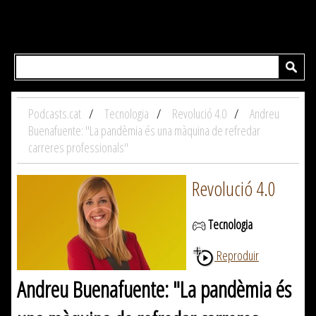
Podcasts.cat
Tecnologia
Revolució 4.0
Andreu
Buenafuente: "La pandèmia és una màquina de refredar
carreres professionals"
Revolució 4.0
Tecnologia
Reproduir
Andreu Buenafuente: "La pandèmia és