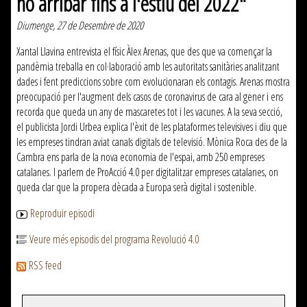
no arribar fins a l'estiu del 2022"
Diumenge, 27 de Desembre de 2020
Xantal Llavina entrevista el físic Àlex Arenas, que des que va començar la
pandèmia treballa en col·laboració amb les autoritats sanitàries analitzant
dades i fent prediccions sobre com evolucionaran els contagis. Arenas mostra
preocupació per l'augment dels casos de coronavirus de cara al gener i ens
recorda que queda un any de mascaretes tot i les vacunes. A la seva secció,
el publicista Jordi Urbea explica l'èxit de les plataformes televisives i diu que
les empreses tindran aviat canals digitals de televisió. Mònica Roca des de la
Cambra ens parla de la nova economia de l'espai, amb 250 empreses
catalanes. I parlem de ProAcció 4.0 per digitalitzar empreses catalanes, on
queda clar que la propera dècada a Europa serà digital i sostenible.
Reproduir episodi
Veure més episodis del programa Revolució 4.0
RSS feed