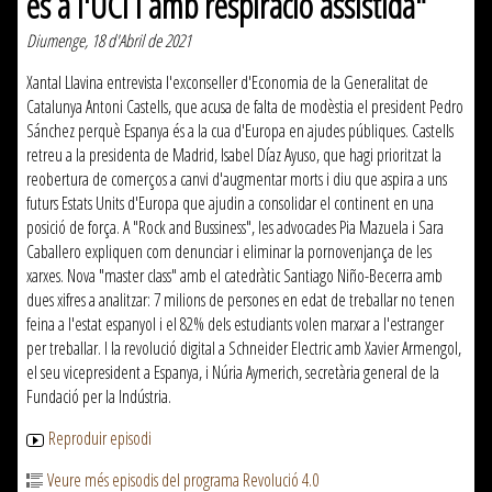
és a l'UCI i amb respiració assistida"
Diumenge, 18 d'Abril de 2021
Xantal Llavina entrevista l'exconseller d'Economia de la Generalitat de
Catalunya Antoni Castells, que acusa de falta de modèstia el president Pedro
Sánchez perquè Espanya és a la cua d'Europa en ajudes públiques. Castells
retreu a la presidenta de Madrid, Isabel Díaz Ayuso, que hagi prioritzat la
reobertura de comerços a canvi d'augmentar morts i diu que aspira a uns
futurs Estats Units d'Europa que ajudin a consolidar el continent en una
posició de força. A "Rock and Bussiness", les advocades Pia Mazuela i Sara
Caballero expliquen com denunciar i eliminar la pornovenjança de les
xarxes. Nova "master class" amb el catedràtic Santiago Niño-Becerra amb
dues xifres a analitzar: 7 milions de persones en edat de treballar no tenen
feina a l'estat espanyol i el 82% dels estudiants volen marxar a l'estranger
per treballar. I la revolució digital a Schneider Electric amb Xavier Armengol,
el seu vicepresident a Espanya, i Núria Aymerich, secretària general de la
Fundació per la Indústria.
Reproduir episodi
Veure més episodis del programa Revolució 4.0