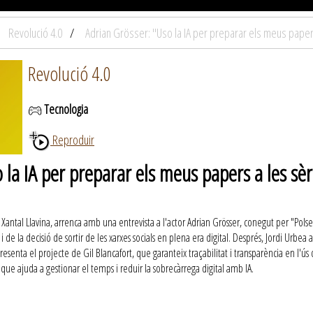
Revolució 4.0
Adrian Grösser: "Uso la IA per preparar els meus paper
Revolució 4.0
Tecnologia
Reproduir
 la IA per preparar els meus papers a les sèr
er Xantal Llavina, arrenca amb una entrevista a l'actor Adrian Grösser, conegut per "Polse
 i de la decisió de sortir de les xarxes socials en plena era digital. Després, Jordi Urbea
presenta el projecte de Gil Blancafort, que garanteix traçabilitat i transparència en l'ús
que ajuda a gestionar el temps i reduir la sobrecàrrega digital amb IA.