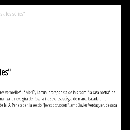
s a les sèries"
ies"
res vermelles" i "Merlí", i actual protagonista de la sitcom "La casa nostra" de
 analitza la nova gira de Rosalía i la seva estratègia de marca basada en el
 de la IA. Per acabar, la secció "Joves disruptors", amb Xavier Verdaguer, destaca