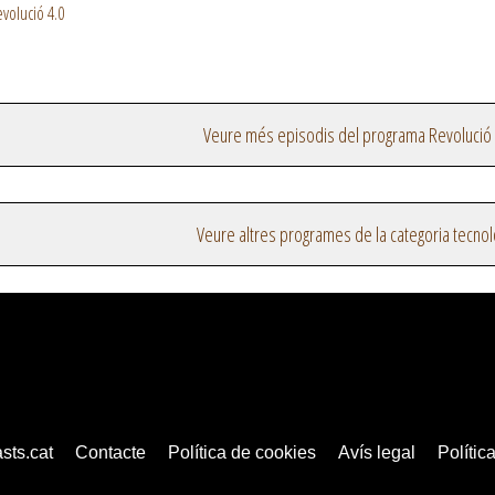
volució 4.0
Veure més episodis del programa Revolució 
Veure altres programes de la categoria tecnol
sts.cat
Contacte
Política de cookies
Avís legal
Política