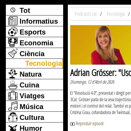
Tot
Podcasts.cat
Tecnologia
Informatius
Esports
Economia
Ciència
Tecnologia
Adrian Grösser: "Uso
Natura
Diumenge, 12 d'Abril de 2026
Cuina
El "Revolució 4.0", presentat i dirigit p
Viatges
3Cat. Grösser parla de la seva trajectòria
Música
misteri i el control del relat. També es 
Cristina Grau, cofundadora de Twintual, 
Cultura
Reproduir episodi
Humor