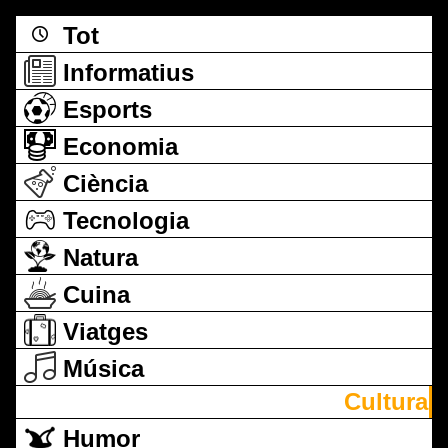
Tot
Informatius
Esports
Economia
Ciència
Tecnologia
Natura
Cuina
Viatges
Música
Cultura
Humor