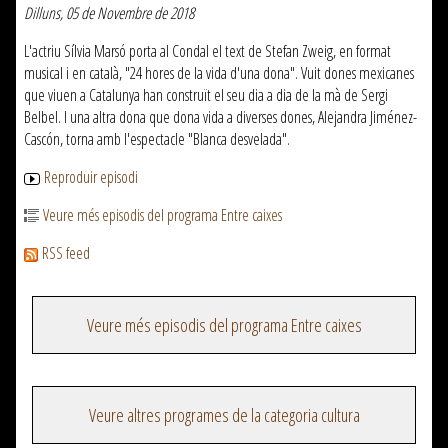
Dilluns, 05 de Novembre de 2018
L'actriu Sílvia Marsó porta al Condal el text de Stefan Zweig, en format
musical i en català, "24 hores de la vida d'una dona". Vuit dones mexicanes
que viuen a Catalunya han construït el seu dia a dia de la mà de Sergi
Belbel. I una altra dona que dona vida a diverses dones, Alejandra Jiménez-
Cascón, torna amb l'espectacle "Blanca desvelada".
Reproduir episodi
Veure més episodis del programa Entre caixes
RSS feed
Veure més episodis del programa Entre caixes
Veure altres programes de la categoria cultura