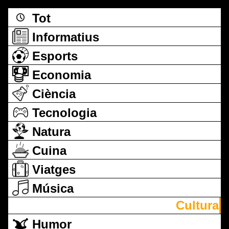
Tot
Informatius
Esports
Economia
Ciència
Tecnologia
Natura
Cuina
Viatges
Música
Cultura
Humor