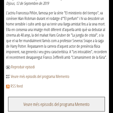
Dijous, 12 de Septembre de 2019
L'actriu Francesca Piñón, famosa per la sèrie "El ministerio del tiempo", va
conèixer Alan Rickman durant el rodatge d'"El perfum" i hi va descobrir un
home sensible i culte amb qui va tenir una llarga amistat fins a la seva mort.
Ella en conserva una imatge molt diferent d'aquella amb què va debutar al
cinema als 40 anys, la del malvat Hans Gruber de "La jungla de cristal", o la
que el va fer mundialment famós com a professor Severus Snape a la saga
de Harry Potter. Repassarem la carrera d'aquest actor de presència física
imponent, nas generós i veu greu característica. A "Les intocables", recordem
el recentment desaparegut Franco Zeffirelli amb "L'amansiment de la fúria".
Reproduir episodi
Veure més episodis del programa Memento
RSS feed
Veure més episodis del programa Memento