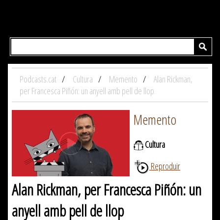
Podcasts.cat
Cultura
Memento
Alan Rickman,
per Francesca Piñón: un anyell amb pell de llop
Memento
Cultura
Reproduir
Alan Rickman, per Francesca Piñón: un
anyell amb pell de llop