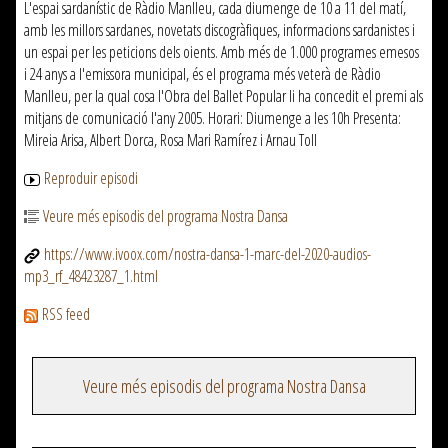
L'espai sardanístic de Ràdio Manlleu, cada diumenge de 10 a 11 del matí,
amb les millors sardanes, novetats discogràfiques, informacions sardanistes i
un espai per les peticions dels oients. Amb més de 1.000 programes emesos
i 24 anys a l'emissora municipal, és el programa més veterà de Ràdio
Manlleu, per la qual cosa l'Obra del Ballet Popular li ha concedit el premi als
mitjans de comunicació l'any 2005. Horari: Diumenge a les 10h Presenta:
Mireia Arisa, Albert Dorca, Rosa Mari Ramírez i Arnau Toll
Reproduir episodi
Veure més episodis del programa Nostra Dansa
https://www.ivoox.com/nostra-dansa-1-marc-del-2020-audios-
mp3_rf_48423287_1.html
RSS feed
Veure més episodis del programa Nostra Dansa