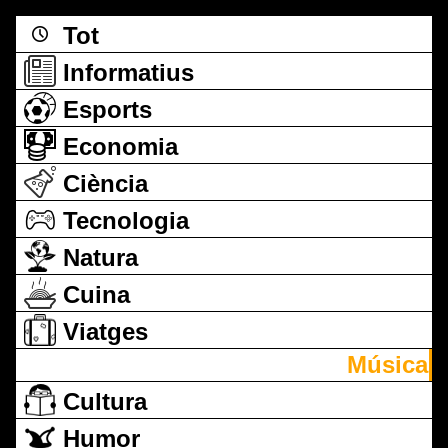
Tot
Informatius
Esports
Economia
Ciència
Tecnologia
Natura
Cuina
Viatges
Música
Cultura
Humor