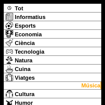
Tot
Informatius
Esports
Economia
Ciència
Tecnologia
Natura
Cuina
Viatges
Música
Cultura
Humor