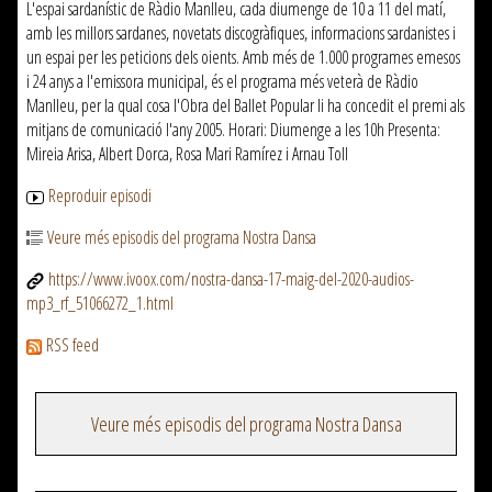
L'espai sardanístic de Ràdio Manlleu, cada diumenge de 10 a 11 del matí,
amb les millors sardanes, novetats discogràfiques, informacions sardanistes i
un espai per les peticions dels oients. Amb més de 1.000 programes emesos
i 24 anys a l'emissora municipal, és el programa més veterà de Ràdio
Manlleu, per la qual cosa l'Obra del Ballet Popular li ha concedit el premi als
mitjans de comunicació l'any 2005. Horari: Diumenge a les 10h Presenta:
Mireia Arisa, Albert Dorca, Rosa Mari Ramírez i Arnau Toll
Reproduir episodi
Veure més episodis del programa Nostra Dansa
https://www.ivoox.com/nostra-dansa-17-maig-del-2020-audios-
mp3_rf_51066272_1.html
RSS feed
Veure més episodis del programa Nostra Dansa