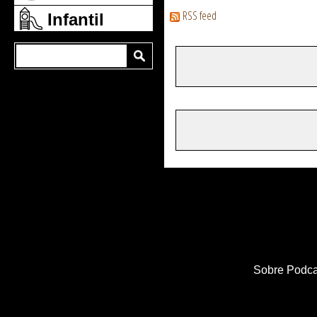
RSS feed
Infantil
Sobre Podca