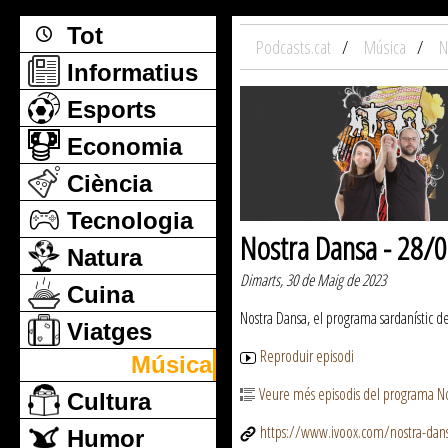
Tot
Podcasts.cat
Música
N
Informatius
Esports
Economia
Ciència
Tecnologia
Nostra Dansa - 28/
Natura
Dimarts, 30 de Maig de 2023
Cuina
Nostra Dansa, el programa sardanístic 
Viatges
Reproduir episodi
Música
Veure més episodis del programa N
Cultura
https://www.ivoox.com/nostra-dan
Humor