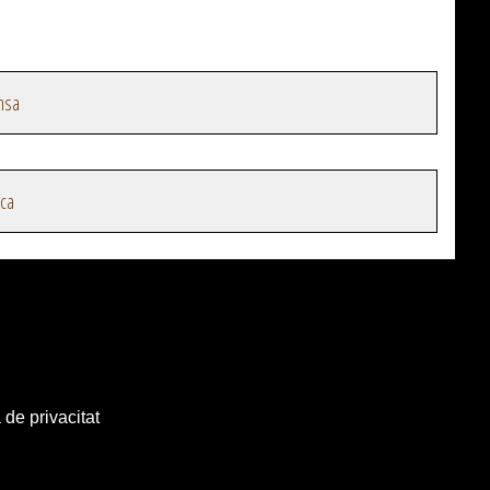
nsa
ica
 de privacitat