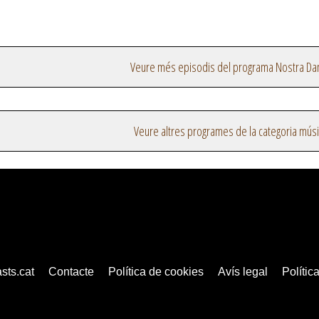
Veure més episodis del programa Nostra Da
Veure altres programes de la categoria mús
sts.cat
Contacte
Política de cookies
Avís legal
Política