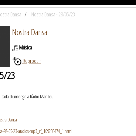
ostra Dansa
Nostra Dansa - 28/05/23
Nostra Dansa
Música
Reproduir
05/23
de cada diumenge a Ràdio Manlleu.
ostra Dansa
sa-28-05-23-audios-mp3_rf_109235474_1.html