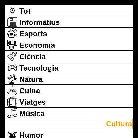
Tot
Informatius
Esports
Economia
Ciència
Tecnologia
Natura
Cuina
Viatges
Música
Cultura
Humor