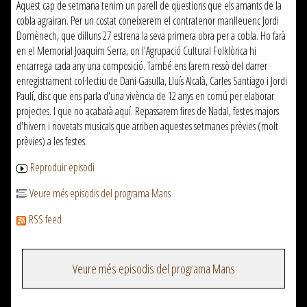
Aquest cap de setmana tenim un parell de qüestions que els amants de la
cobla agrairan. Per un costat coneixerem el contratenor manlleuenc Jordi
Domènech, que dilluns 27 estrena la seva primera obra per a cobla. Ho farà
en el Memorial Joaquim Serra, on l'Agrupació Cultural Folklòrica hi
encarrega cada any una composició. També ens farem ressò del darrer
enregistrament col·lectiu de Dani Gasulla, Lluís Alcalà, Carles Santiago i Jordi
Paulí, disc que ens parla d'una vivència de 12 anys en comú per elaborar
projectes. I que no acabarà aquí. Repassarem fires de Nadal, festes majors
d'hivern i novetats musicals que arriben aquestes setmanes prèvies (molt
prèvies) a les festes.
Reproduir episodi
Veure més episodis del programa Mans
RSS feed
Veure més episodis del programa Mans