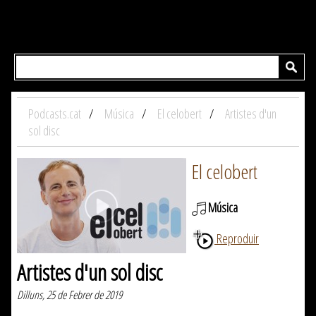
Podcasts.cat
Música
El celobert
Artistes d'un
sol disc
El celobert
Música
Reproduir
Artistes d'un sol disc
Dilluns, 25 de Febrer de 2019