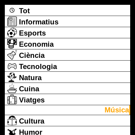
Tot
Informatius
Esports
Economia
Ciència
Tecnologia
Natura
Cuina
Viatges
Música
Cultura
Humor