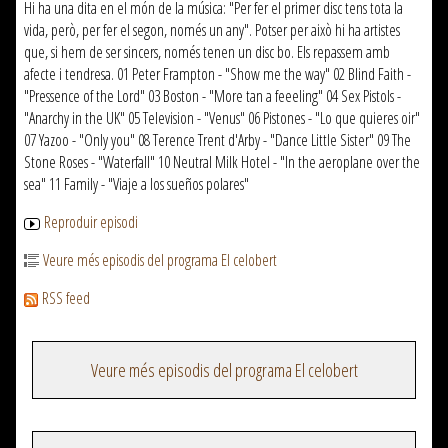
Hi ha una dita en el món de la música: "Per fer el primer disc tens tota la
vida, però, per fer el segon, només un any". Potser per això hi ha artistes
que, si hem de ser sincers, només tenen un disc bo. Els repassem amb
afecte i tendresa. 01 Peter Frampton - "Show me the way" 02 Blind Faith -
"Pressence of the Lord" 03 Boston - "More tan a feeeling" 04 Sex Pistols -
"Anarchy in the UK" 05 Television - "Venus" 06 Pistones - "Lo que quieres oir"
07 Yazoo - "Only you" 08 Terence Trent d'Arby - "Dance Little Sister" 09 The
Stone Roses - "Waterfall" 10 Neutral Milk Hotel - "In the aeroplane over the
sea" 11 Family - "Viaje a los sueños polares"
Reproduir episodi
Veure més episodis del programa El celobert
RSS feed
Veure més episodis del programa El celobert