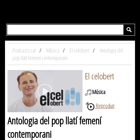
Podcasts.cat
Música
El celobert
Antologia del
pop llatí femení contemporani
El celobert
Música
Reproduir
Antologia del pop llatí femení
contemporani