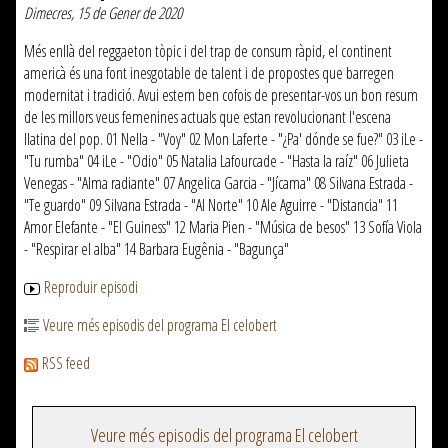
Dimecres, 15 de Gener de 2020
Més enllà del reggaeton tòpic i del trap de consum ràpid, el continent
americà és una font inesgotable de talent i de propostes que barregen
modernitat i tradició. Avui estem ben cofois de presentar-vos un bon resum
de les millors veus femenines actuals que estan revolucionant l'escena
llatina del pop. 01 Nella - "Voy" 02 Mon Laferte - "¿Pa' dónde se fue?" 03 iLe -
"Tu rumba" 04 iLe - "Odio" 05 Natalia Lafourcade - "Hasta la raíz" 06 Julieta
Venegas - "Alma radiante" 07 Angelica Garcia - "Jícama" 08 Silvana Estrada -
"Te guardo" 09 Silvana Estrada - "Al Norte" 10 Ale Aguirre - "Distancia" 11
Amor Elefante - "El Guiness" 12 Maria Pien - "Música de besos" 13 Sofía Viola
- "Respirar el alba" 14 Barbara Eugênia - "Bagunça"
Reproduir episodi
Veure més episodis del programa El celobert
RSS feed
Veure més episodis del programa El celobert