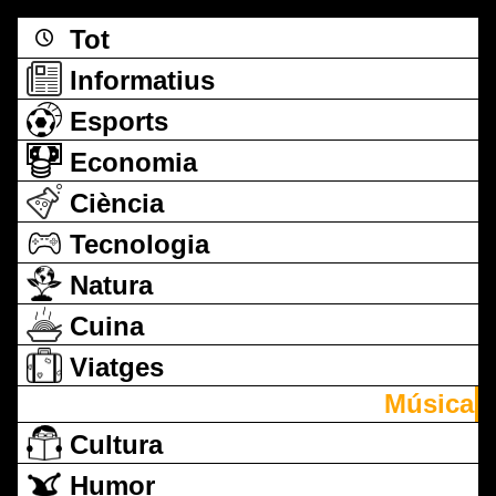
Tot
Informatius
Esports
Economia
Ciència
Tecnologia
Natura
Cuina
Viatges
Música
Cultura
Humor