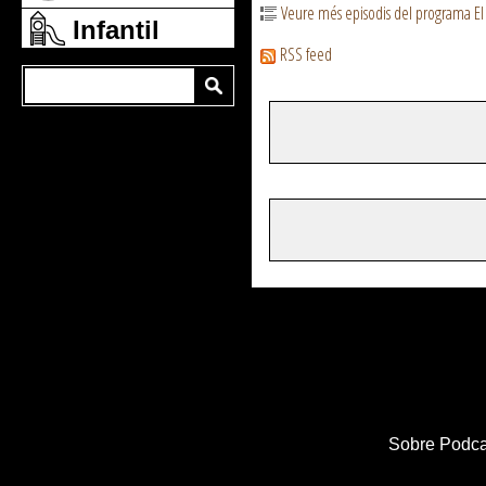
Veure més episodis del programa El
Infantil
RSS feed
Sobre Podca