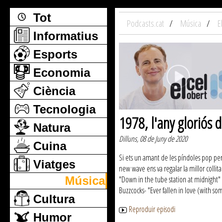
Tot
Podcasts.cat
Música
E
Informatius
Esports
Economia
Ciència
Tecnologia
1978, l'any gloriós 
Natura
Dilluns, 08 de Juny de 2020
Cuina
Si ets un amant de les píndoles pop per
Viatges
new wave ens va regalar la millor collit
Música
"Down in the tube station at midnight" 0
Buzzcocks- "Ever fallen in love (with s
Cultura
Reproduir episodi
Humor