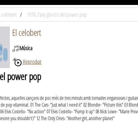
l celobert
1978, l'any gloriós del power pop
El celobert
Música
Reproduir
del power pop
fectes, aquelles cançons de poc més de tres minuts amb tornades enganxoses i guitarr
a de pop vitaminat. 01 The Cars- "Just what I need it" 02 Blondie- "Picture this" 03 Blo
6 Elvis Costello- "No action" 07 Elvis Costello- "Pump it up" 08 Nick Lowe- "Marie Pro
omeone you shouldn't)" 12 The Only Ones- "Another girl, another planet"