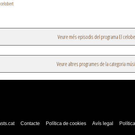
 celobert
Veure més episodis del programa El celobe
Veure altres programes de la categoria mús
sts.cat
Contacte
Política de cookies
Avís legal
Política