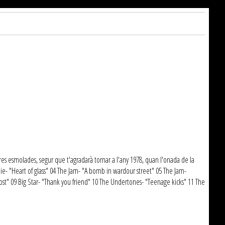
es esmolades, segur que t'agradarà tornar a l'any 1978, quan l'onada de la
ndie- "Heart of glass" 04 The Jam- "A bomb in wardour street" 05 The Jam-
vost" 09 Big Star- "Thank you friend" 10 The Undertones- "Teenage kicks" 11 The