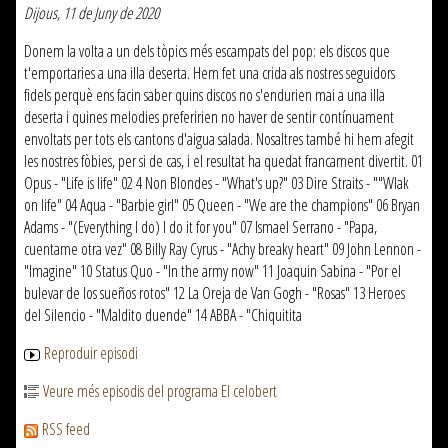
Dijous, 11 de Juny de 2020
Donem la volta a un dels tòpics més escampats del pop: els discos que
t'emportaries a una illa deserta. Hem fet una crida als nostres seguidors
fidels perquè ens facin saber quins discos no s'endurien mai a una illa
deserta i quines melodies preferirien no haver de sentir contínuament
envoltats per tots els cantons d'aigua salada. Nosaltres també hi hem afegit
les nostres fòbies, per si de cas, i el resultat ha quedat francament divertit. 01
Opus - "Life is life" 02 4 Non Blondes - "What's up?" 03 Dire Straits - ""Wlak
on life" 04 Aqua - "Barbie girl" 05 Queen - "We are the champions" 06 Bryan
Adams - "(Everything I do) I do it for you" 07 Ismael Serrano - "Papa,
cuentame otra vez" 08 Billy Ray Cyrus - "Achy breaky heart" 09 John Lennon -
"Imagine" 10 Status Quo - "In the army now" 11 Joaquin Sabina - "Por el
bulevar de los sueños rotos" 12 La Oreja de Van Gogh - "Rosas" 13 Heroes
del Silencio - "Maldito duende" 14 ABBA - "Chiquitita
Reproduir episodi
Veure més episodis del programa El celobert
RSS feed