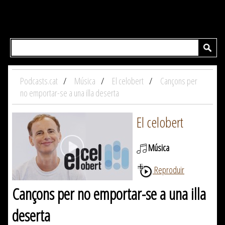
Podcasts.cat
Música
El celobert
Cançons per
no emportar-se a una illa deserta
El celobert
Música
Reproduir
Cançons per no emportar-se a una illa
deserta