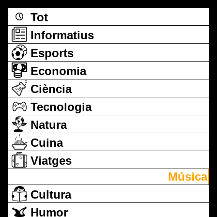
Tot
Informatius
Esports
Economia
Ciència
Tecnologia
Natura
Cuina
Viatges
Música
Cultura
Humor