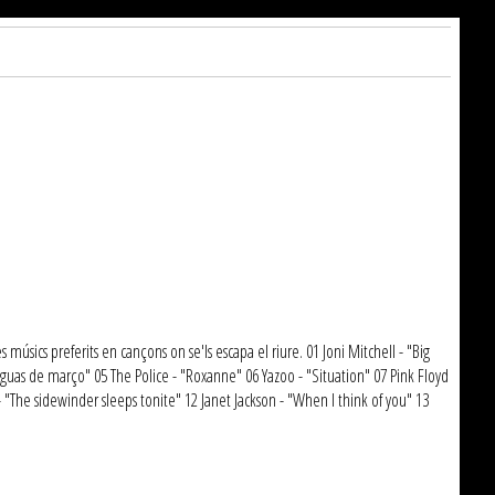
músics preferits en cançons on se'ls escapa el riure. 01 Joni Mitchell - "Big
Aguas de março" 05 The Police - "Roxanne" 06 Yazoo - "Situation" 07 Pink Floyd
"The sidewinder sleeps tonite" 12 Janet Jackson - "When I think of you" 13