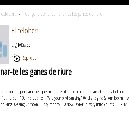
l celobert
Cançons per encomanar-te les ganes de riure
El celobert
Música
Reproduir
ar-te les ganes de riure
que corren, però ara més que mai necessitem les rialles. Per això hem triat els nostres 
s 115th dream" 03 The Beatles - "And your bird can sing" 04 Elis Regina & Tom Jobim - "
d king" 09 King Crimson - "Easy money" 10 New Order - "Every little counts" 11 REM - 