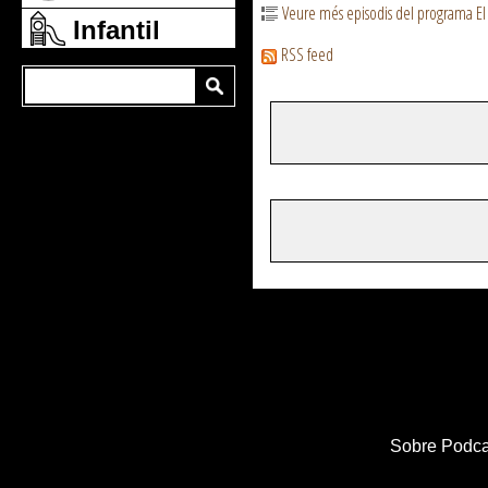
Veure més episodis del programa El
Infantil
RSS feed
Sobre Podca