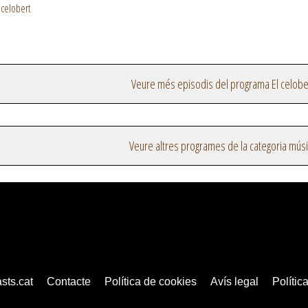
 celobert
Veure més episodis del programa El celobe
Veure altres programes de la categoria mús
sts.cat
Contacte
Política de cookies
Avís legal
Política