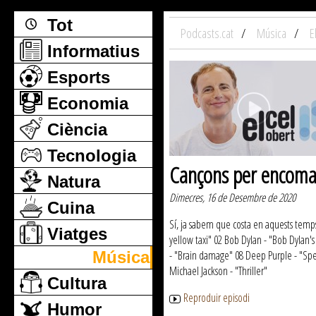
Tot
Podcasts.cat
Música
E
Informatius
Esports
Economia
Ciència
Tecnologia
Cançons per encoman
Natura
Dimecres, 16 de Desembre de 2020
Cuina
Sí, ja sabem que costa en aquests temps 
Viatges
yellow taxi" 02 Bob Dylan - "Bob Dylan'
Música
- "Brain damage" 08 Deep Purple - "Spee
Michael Jackson - "Thriller"
Cultura
Reproduir episodi
Humor