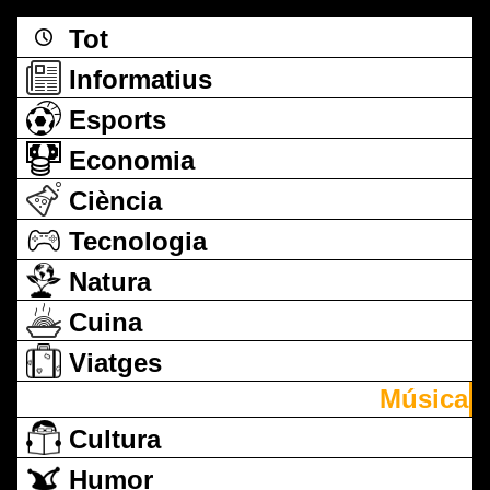
Tot
Informatius
Esports
Economia
Ciència
Tecnologia
Natura
Cuina
Viatges
Música
Cultura
Humor