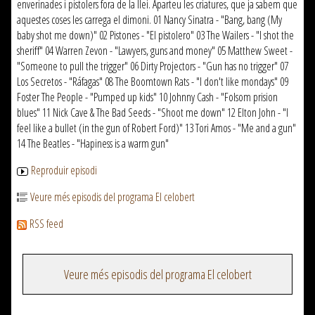
enverinades i pistolers fora de la llei. Aparteu les criatures, que ja sabem que
aquestes coses les carrega el dimoni. 01 Nancy Sinatra - "Bang, bang (My
baby shot me down)" 02 Pistones - "El pistolero" 03 The Wailers - "I shot the
sheriff" 04 Warren Zevon - "Lawyers, guns and money" 05 Matthew Sweet -
"Someone to pull the trigger" 06 Dirty Projectors - "Gun has no trigger" 07
Los Secretos - "Ráfagas" 08 The Boomtown Rats - "I don't like mondays" 09
Foster The People - "Pumped up kids" 10 Johnny Cash - "Folsom prision
blues" 11 Nick Cave & The Bad Seeds - "Shoot me down" 12 Elton John - "I
feel like a bullet (in the gun of Robert Ford)" 13 Tori Amos - "Me and a gun"
14 The Beatles - "Hapiness is a warm gun"
Reproduir episodi
Veure més episodis del programa El celobert
RSS feed
Veure més episodis del programa El celobert