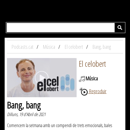
Podcasts.cat
Música
El celobert
Bang, bang
El celobert
Música
Reproduir
Bang, bang
Dilluns, 19 d'Abril de 2021
Comencem la setmana amb un compendi de trets emocionals, bales