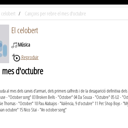
l celobert
Cançons per rebre el mes d'octubre
El celobert
Música
Reproduir
l mes d'octubre
 al mes dels canvis d'armari, dels primers calfreds i de la desaparició definitiva del
use - "October song" 03 Broken Bells - "October" 04 Da Souza - "Octubre" 05 U2 - "Oc
osie Thomas - "October" 10 Pau Alabajos - "València, 9 d'octubre" 11 Pet Shop Boys - 
an octubre" 15 Nico Stai - "An october song"