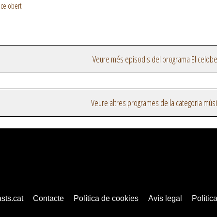
 celobert
Veure més episodis del programa El celobe
Veure altres programes de la categoria mús
sts.cat
Contacte
Política de cookies
Avís legal
Política