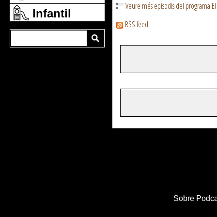
Veure més episodis del programa El
Infantil
RSS feed
Sobre Podca