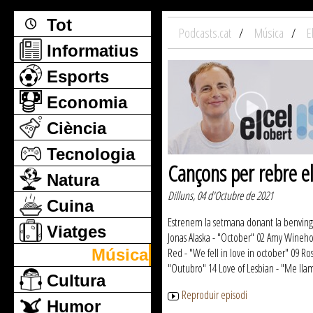
Tot
Podcasts.cat
Música
E
Informatius
Esports
Economia
Ciència
Tecnologia
Cançons per rebre e
Natura
Dilluns, 04 d'Octubre de 2021
Cuina
Estrenem la setmana donant la benvinguda
Viatges
Jonas Alaska - "October" 02 Amy Wineho
Música
Red - "We fell in love in october" 09 R
"Outubro" 14 Love of Lesbian - "Me llam
Cultura
Reproduir episodi
Humor