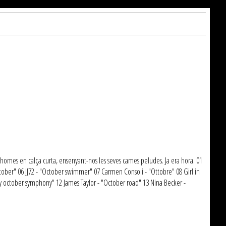
s homes en calça curta, ensenyant-nos les seves cames peludes. Ja era hora. 01
tober" 06 JJ72 - "October swimmer" 07 Carmen Consoli - "Ottobre" 08 Girl in
"My october symphony" 12 James Taylor - "October road" 13 Nina Becker -