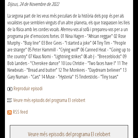
Dijous, 24 de Novembre de 2022
La segona part de les veus més peculiars de la història dels pop és per als
vocalistes que semblen vinguts d'un altre planeta, els que traspassen les lleis
de la física amb les cordes vocals. Aferreu-vos al sofà i prepareu-vos per a un
programa ple d'emocions fortes. 01 Nina Hagen - "African reggae" 02 Rose
Murphy - "Busy line" 03 Bee Gees - "I started a joke" 04 Tiny Tim - "People
are strange" 05 Peter Hammill - "Crying wolf" 06 Canned Heat - "Going up to
the country" 07 Klaus Nomi - "Lightning strikes" 08 alt-J - "Breezeblocks" 09
Bob Landers - "Cherokee dance" 10 Lou Christie - "Two faces have I" 11 The
Newbeats - "Bread and butter" 12 The Monkees - "Daydream believer" 13
Gary Numan - "Cars" 14 Muse - "Hysteria" 15 Tindersticks - "Tiny tears"
Reproduir episodi
Veure més episodis del programa El celobert
RSS feed
Veure més episodis del programa El celobert