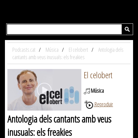
Podcasts.cat
Música
El celobert
Antologia dels
cantants amb veus inusuals: els freakies
El celobert
Música
Reproduir
Antologia dels cantants amb veus
inusuals: els freakies