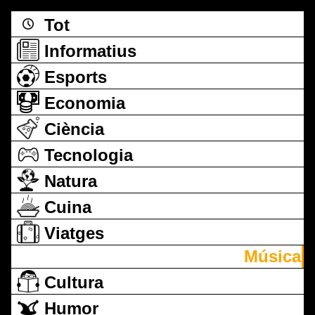
Tot
Informatius
Esports
Economia
Ciència
Tecnologia
Natura
Cuina
Viatges
Música
Cultura
Humor